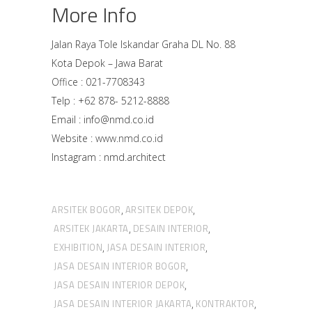
More Info
Jalan Raya Tole Iskandar Graha DL No. 88
Kota Depok – Jawa Barat
Office : 021-7708343
Telp : +62 878- 5212-8888
Email : info@nmd.co.id
Website :
www.nmd.co.id
Instagram : nmd.architect
ARSITEK BOGOR
ARSITEK DEPOK
,
,
ARSITEK JAKARTA
DESAIN INTERIOR
,
,
EXHIBITION
JASA DESAIN INTERIOR
,
,
JASA DESAIN INTERIOR BOGOR
,
JASA DESAIN INTERIOR DEPOK
,
JASA DESAIN INTERIOR JAKARTA
KONTRAKTOR
,
,