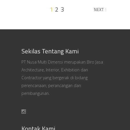
1
2
3
NEXT
Sekilas Tentang Kami
PT Nusa Multi Dimensi merupakan Biro Jasa
Architecture, Interior, Exhibition dan
Contractor yang bergerak di bidang
perencanaan, perancangan dan
pembangunan.
Kontak Kami