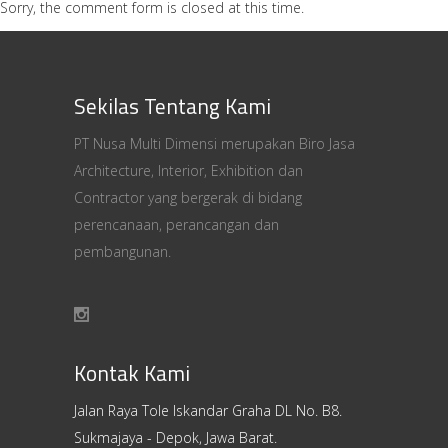
Sorry, the comment form is closed at this time.
Sekilas Tentang Kami
PT Nusa Multi Dimensi merupakan Biro Jasa
Architecture, Interior, Exhibition dan
Contractor yang bergerak di bidang
perencanaan, perancangan dan
pembangunan.
Kontak Kami
Jalan Raya Tole Iskandar Graha DL No. B8.
Sukmajaya - Depok, Jawa Barat.