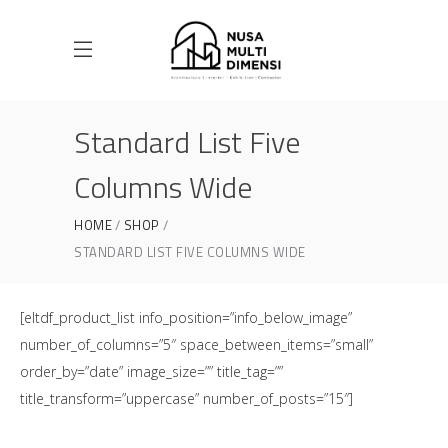
Standard List Five
Columns Wide
HOME
SHOP
STANDARD LIST FIVE COLUMNS WIDE
[eltdf_product_list info_position=”info_below_image”
number_of_columns=”5″ space_between_items=”small”
order_by=”date” image_size=”” title_tag=””
title_transform=”uppercase” number_of_posts=”15″]