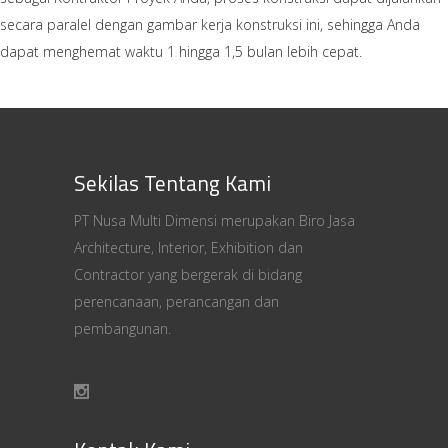
secara paralel dengan gambar kerja konstruksi ini, sehingga Anda
dapat menghemat waktu 1 hingga 1,5 bulan lebih cepat.
Sekilas Tentang Kami
PT Nusa Multi Dimensi merupakan Biro Jasa
Architecture, Interior, Exhibition dan
Contractor yang bergerak di bidang
perencanaan, perancangan dan
pembangunan.