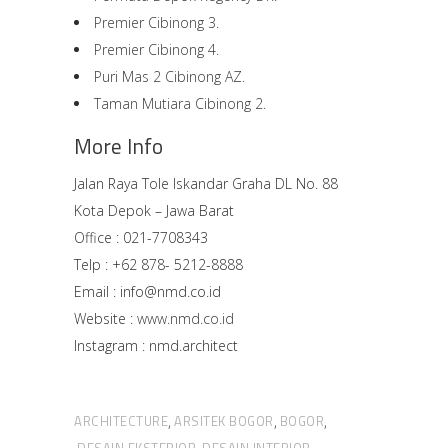
Premier Cibinong 3.
Premier Cibinong 4.
Puri Mas 2 Cibinong AZ.
Taman Mutiara Cibinong 2.
More Info
Jalan Raya Tole Iskandar Graha DL No. 88
Kota Depok – Jawa Barat
Office : 021-7708343
Telp : +62 878- 5212-8888
Email : info@nmd.co.id
Website :
www.nmd.co.id
Instagram : nmd.architect
ARCHITECTURE
ARSITEK BOGOR
BOGOR
,
,
,