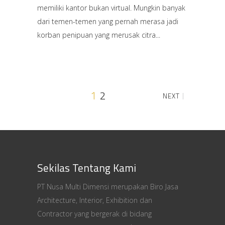
memiliki kantor bukan virtual. Mungkin banyak
dari temen-temen yang pernah merasa jadi
korban penipuan yang merusak citra
1
2
NEXT
Sekilas Tentang Kami
PT Nusa Multi Dimensi merupakan Biro Jasa
Architecture, Interior, Exhibition dan
Contractor yang bergerak di bidang