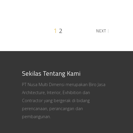
1
2
NEXT
Sekilas Tentang Kami
PT Nusa Multi Dimensi merupakan Biro Jasa
Architecture, Interior, Exhibition dan
Contractor yang bergerak di bidang
perencanaan, perancangan dan
pembangunan.