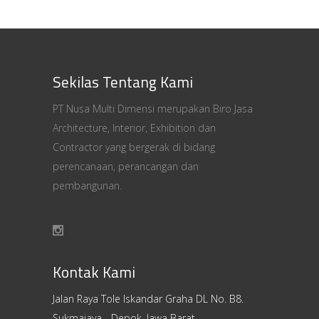
Sekilas Tentang Kami
PT Nusa Multi Dimensi merupakan Biro Jasa
Architecture, Interior, Exhibition dan
Contractor yang bergerak di bidang
perencanaan, perancangan dan
pembangunan.
Kontak Kami
Jalan Raya Tole Iskandar Graha DL No. B8.
Sukmajaya - Depok, Jawa Barat.