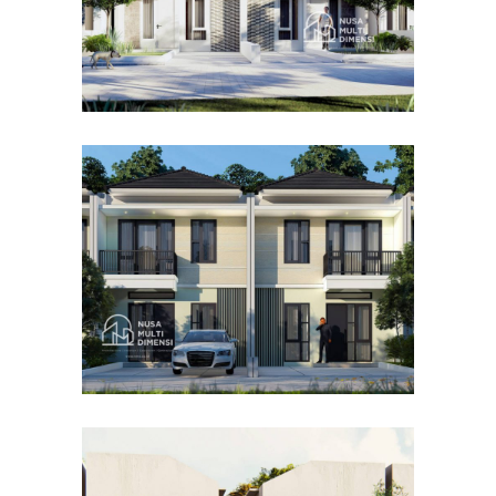
Desain Cluster Premier 4 di
Cibinong Bogor
DESAIN RUMAH TERBAIK
Desain Concrete House di
Cinere Depok