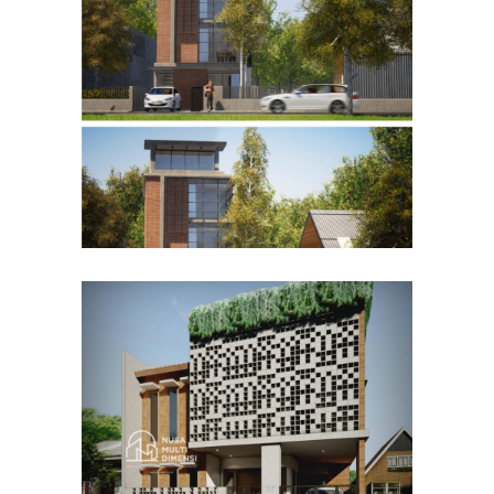
Desain Rumah Bapak Husain
di Bandung
DESAIN RUMAH TERBAIK
Desain Rumah Bapak Azwar
di Cibinong Bogor
DESAIN RUMAH TERBAIK