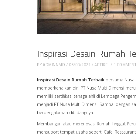
Inspirasi Desain Rumah T
BY
ADMINNMD
06/08/2021
ARTIKEL
1 COMMEN
Inspirasi Desain Rumah Terbaik
bersama Nusa M
memperkenalkan diri, PT Nusa Multi Dimensi merup
memiliki sertifikasi tenaga ahli di Lembaga Pen
menjadi PT Nusa Multi Dimensi. Sampai dengan 
berpengalaman dibidangnya.
Membangun atau merenovasi Rumah Tinggal, Perum
mensuport tempat usaha seperti Cafe, Restauran