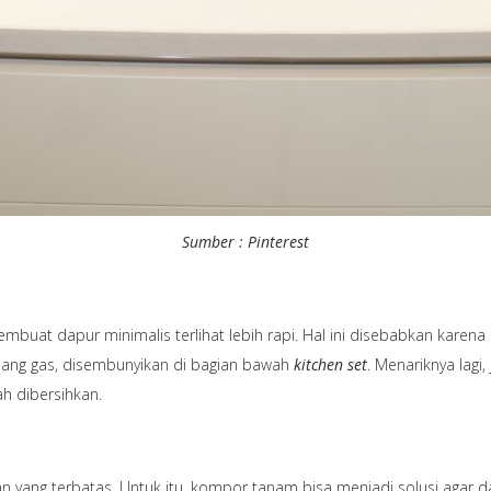
Sumber : Pinterest
at dapur minimalis terlihat lebih rapi. Hal ini disebabkan karena s
elang gas, disembunyikan di bagian bawah
kitchen set
. Menariknya lagi
ah dibersihkan.
 yang terbatas. Untuk itu, kompor tanam bisa menjadi solusi agar dapu