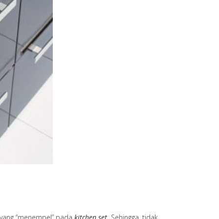
r yang “menempel” pada
kitchen set.
Sehingga, tidak