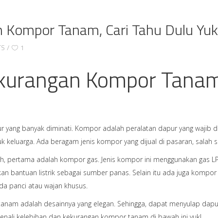
 Kompor Tanam, Cari Tahu Dulu Yuk
TS
1
kurangan Kompor Tanam,
yang banyak diminati. Kompor adalah peralatan dapur yang wajib dim
 keluarga. Ada beragam jenis kompor yang dijual di pasaran, salah 
ih, pertama adalah kompor gas. Jenis kompor ini menggunakan gas L
n bantuan listrik sebagai sumber panas. Selain itu ada juga kompo
da panci atau wajan khusus.
tanam adalah desainnya yang elegan. Sehingga, dapat menyulap dapur
kenali kelebihan dan kekurangan kompor tanam di bawah ini yuk!