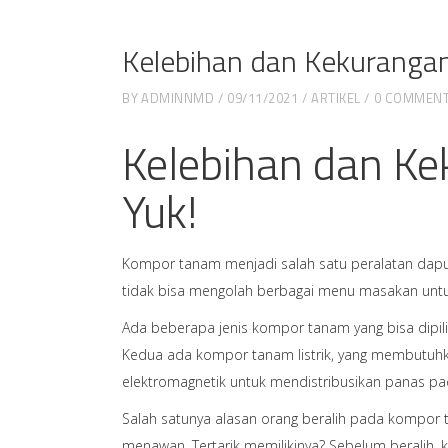
Kelebihan dan Kekurangan
BY
ADMINNMD
09/11/2021
ARTIKEL
0 COMMEN
Kelebihan dan Ke
Yuk!
Kompor tanam menjadi salah satu peralatan dapur 
tidak bisa mengolah berbagai menu masakan untuk
Ada beberapa jenis kompor tanam yang bisa dipil
Kedua ada kompor tanam listrik, yang membutuhka
elektromagnetik untuk mendistribusikan panas pa
Salah satunya alasan orang beralih pada kompor 
menawan. Tertarik memilikinya? Sebelum beralih, 