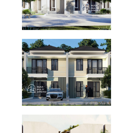
Desain Cluster Premier 4 di
Cibinong Bogor
DESAIN RUMAH TERBAIK
Desain Concrete House di
Cinere Depok