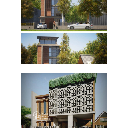
Desain Rumah Bapak Husain
di Bandung
DESAIN RUMAH TERBAIK
Desain Rumah Bapak Azwar
di Cibinong Bogor
DESAIN RUMAH TERBAIK