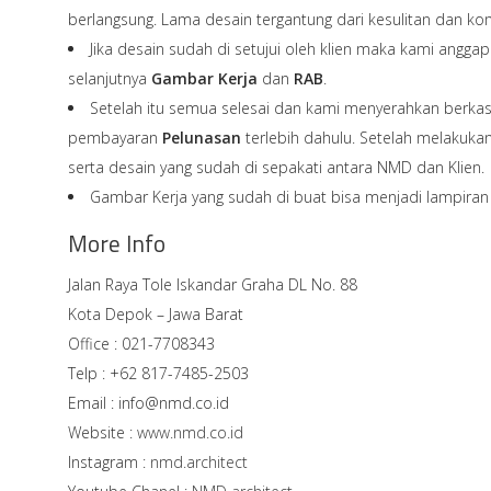
berlangsung. Lama desain tergantung dari kesulitan dan ko
Jika desain sudah di setujui oleh klien maka kami angga
selanjutnya
Gambar Kerja
dan
RAB
.
Setelah itu semua selesai dan kami menyerahkan berkas
pembayaran
Pelunasan
terlebih dahulu. Setelah melakuk
serta desain yang sudah di sepakati antara NMD dan Klien.
Gambar Kerja yang sudah di buat bisa menjadi lampira
More Info
Jalan Raya Tole Iskandar Graha DL No. 88
Kota Depok – Jawa Barat
Office : 021-7708343
Telp : +62 817-7485-2503
Email : info@nmd.co.id
Website :
www.nmd.co.id
Instagram :
nmd.architect