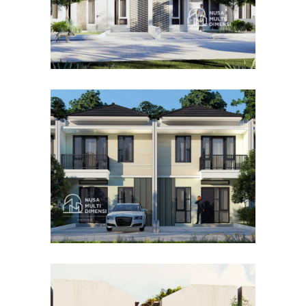
Desain Cluster Premier 4 di
Cibinong Bogor
DESAIN RUMAH TERBAIK
Desain Concrete House di
Cinere Depok