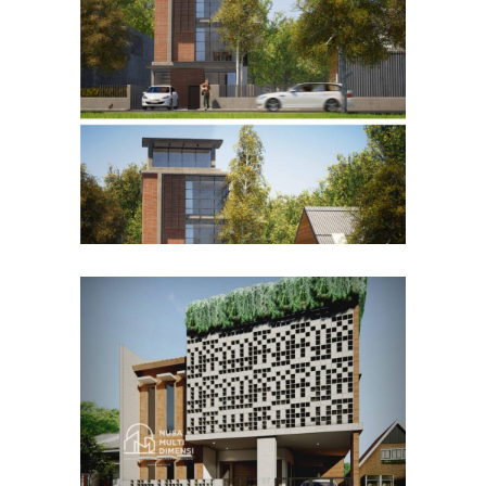
Desain Rumah Bapak Husain
di Bandung
DESAIN RUMAH TERBAIK
Desain Rumah Bapak Azwar
di Cibinong Bogor
DESAIN RUMAH TERBAIK