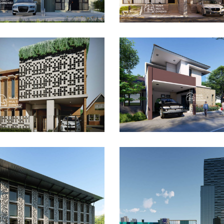
sain Rumah Bapak
Desain Rumah Hook
ar di Cibinong Bogor
Alternatif di Cibubur
AIN RUMAH TERBAIK
DESAIN RUMAH TERBAIK
ain Dormitory
maga IPB di Kota
gor
Desain DNB Tower di
Cilandak Jakarta Sela
AIN BANGUNAN LAINNYA
DESAIN KANTOR TERBAIK