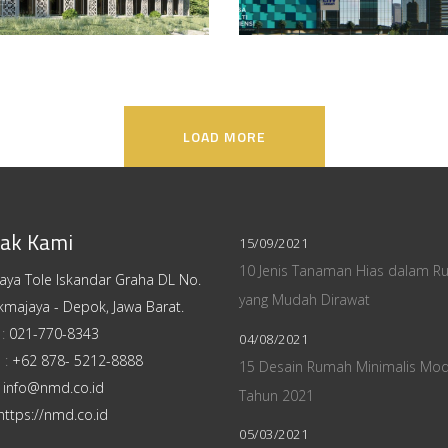
LOAD MORE
ak Kami
15/09/2021
10 Jenis Tanaman Hias dalam R
Raya Tole Iskandar Graha DL No.
yang Mudah Dirawat
kmajaya - Depok, Jawa Barat.
 :
021-770-8343
04/08/2021
 :
+62 878- 5212-8888
15 Desain Rumah Minimalis Mo
:
info@nmd.co.id
Tahun 2021
https://nmd.co.id
05/03/2021