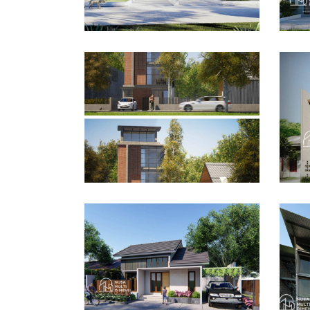
Desain Rumah Bapak
De
Husain di Bandung
Azw
DESAIN RUMAH TERBAIK
DES
Des
Dra
Desain Rumah Bapak
Bo
Dodi di Ciomas Bogor
DES
DESAIN RUMAH TERBAIK