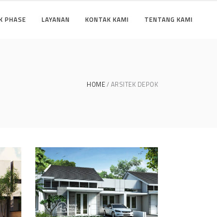
K PHASE
LAYANAN
KONTAK KAMI
TENTANG KAMI
HOME
ARSITEK DEPOK
se
Desain Cluster Graha di
Karanggan Cibubur
DESAIN RUMAH TERBAIK