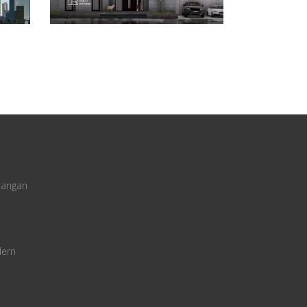
uangan
dern