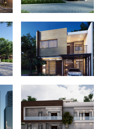
Desain Rumah Taman
Mutiara di Cibinong
Bogor
DESAIN RUMAH TERBAIK
Desain Rumah Bapak Ali
tan
di Lippo Karawaci
DESAIN RUMAH TERBAIK