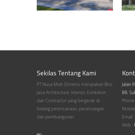
Sekilas Tentang Kami
Kont
PT Nusa Multi Dimensi merupakan Biro
Jalan 
Jasa Architecture, Interior, Exhibition
B8. Su
dan Contractor yang bergerak di
Phone
bidang perencanaan, perancangan
Mobile
dan pembangunan.
Email 
Web :