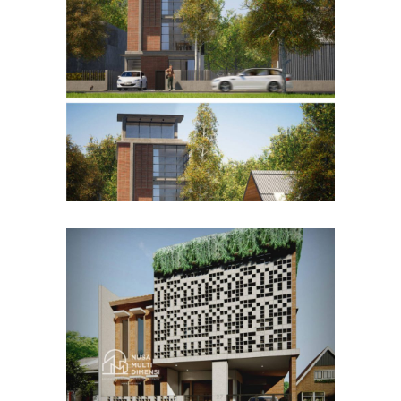
Desain Rumah Bapak Husain
di Bandung
DESAIN RUMAH TERBAIK
Desain Rumah Bapak Azwar
di Cibinong Bogor
DESAIN RUMAH TERBAIK