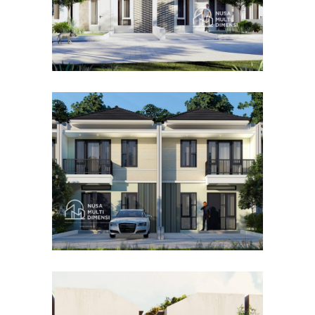
Desain Cluster Premier 4 di
Cibinong Bogor
DESAIN RUMAH TERBAIK
Desain Concrete House di
Cinere Depok