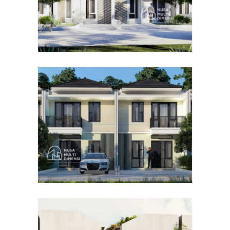
Desain Cluster Premier 4 di
Cibinong Bogor
DESAIN RUMAH TERBAIK
Desain Concrete House di
Cinere Depok