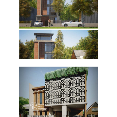
Desain Rumah Bapak Husain
di Bandung
DESAIN RUMAH TERBAIK
Desain Rumah Bapak Azwar
di Cibinong Bogor
DESAIN RUMAH TERBAIK