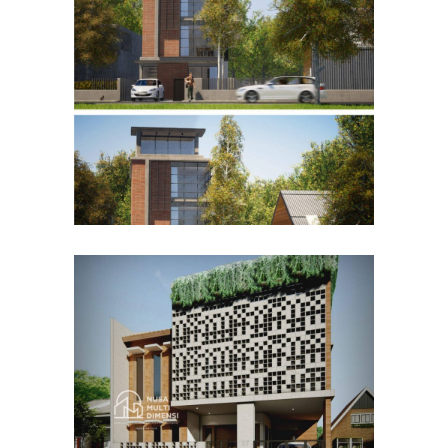
Desain Rumah Bapak Husain
di Bandung
DESAIN RUMAH TERBAIK
Desain Rumah Bapak Azwar
di Cibinong Bogor
DESAIN RUMAH TERBAIK