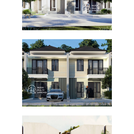
Desain Cluster Premier 4 di
Cibinong Bogor
DESAIN RUMAH TERBAIK
Desain Concrete House di
Cinere Depok