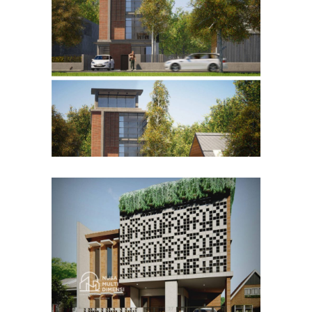
Desain Rumah Bapak Husain
di Bandung
DESAIN RUMAH TERBAIK
Desain Rumah Bapak Azwar
di Cibinong Bogor
DESAIN RUMAH TERBAIK