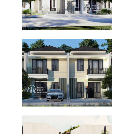
Desain Cluster Premier 4 di
Cibinong Bogor
DESAIN RUMAH TERBAIK
Desain Concrete House di
Cinere Depok