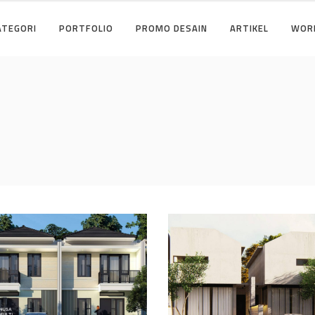
ATEGORI
PORTFOLIO
PROMO DESAIN
ARTIKEL
WOR
ain Cluster Premier
Desain Concrete Hou
i Cibinong Bogor
di Cinere Depok
AIN RUMAH TERBAIK
DESAIN RUMAH TERBAIK