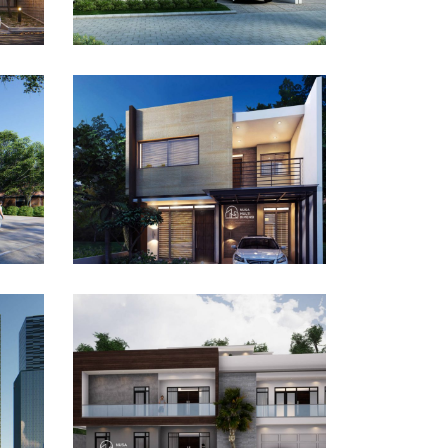
Desain Rumah Taman
Mutiara di Cibinong
Bogor
DESAIN RUMAH TERBAIK
Desain Rumah Bapak Ali
tan
di Lippo Karawaci
DESAIN RUMAH TERBAIK