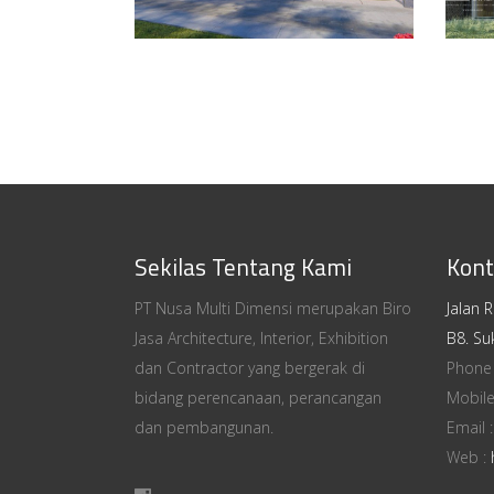
Sekilas Tentang Kami
Kont
PT Nusa Multi Dimensi merupakan Biro
Jalan 
Jasa Architecture, Interior, Exhibition
B8. Su
dan Contractor yang bergerak di
Phone
bidang perencanaan, perancangan
Mobile
dan pembangunan.
Email 
Web :