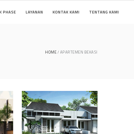
K PHASE
LAYANAN
KONTAK KAMI
TENTANG KAMI
HOME
APARTEMEN BEKASI
se
Desain Cluster Graha di
Karanggan Cibubur
DESAIN RUMAH TERBAIK