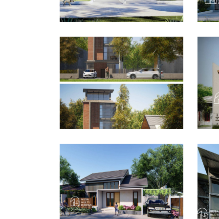
Desain Rumah Bapak
De
Husain di Bandung
Azw
DESAIN RUMAH TERBAIK
DES
Des
Dra
Desain Rumah Bapak
Bo
Dodi di Ciomas Bogor
DES
DESAIN RUMAH TERBAIK