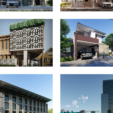
sain Rumah Bapak
Desain Rumah Hook
ar di Cibinong Bogor
Alternatif di Cibubur
AIN RUMAH TERBAIK
DESAIN RUMAH TERBAIK
ain Dormitory
maga IPB di Kota
gor
Desain DNB Tower di
Cilandak Jakarta Sela
AIN BANGUNAN LAINNYA
DESAIN KANTOR TERBAIK