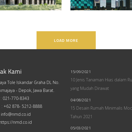
LOAD MORE
ak Kami
15/09/2021
10 Jenis Tanaman Hias dalam R
Raya Tole Iskandar Graha DL No.
yang Mudah Dirawat
kmajaya - Depok, Jawa Barat.
 :
021-770-8343
04/08/2021
 :
+62 878- 5212-8888
15 Desain Rumah Minimalis Mo
:
info@nmd.co.id
Tahun 2021
https://nmd.co.id
05/03/2021