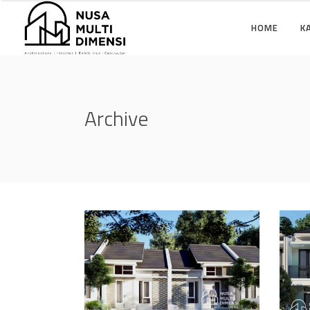
HOME
K
Archive
Desain Cluster Premier
Des
3 di Cibinong Bogor
4 d
DESAIN RUMAH TERBAIK
DES