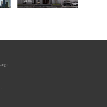
uangan
dern