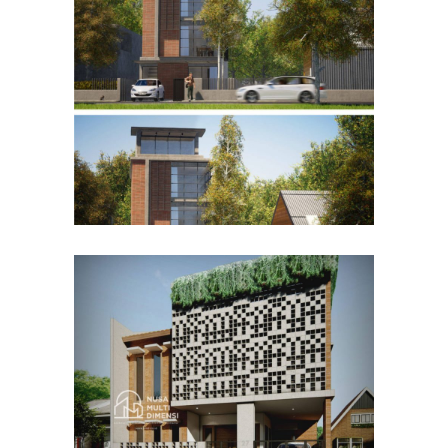
Desain Rumah Bapak Husain
di Bandung
DESAIN RUMAH TERBAIK
Desain Rumah Bapak Azwar
di Cibinong Bogor
DESAIN RUMAH TERBAIK