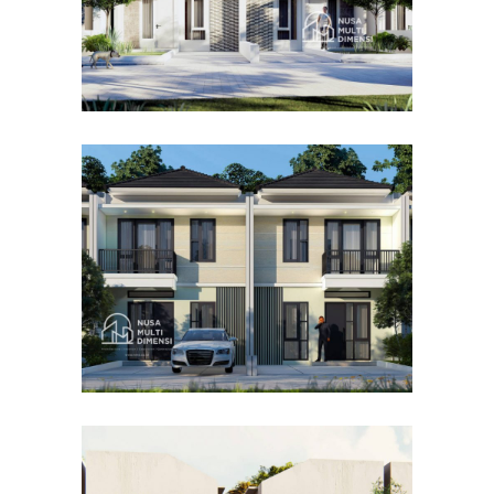
Desain Cluster Premier 4 di
Cibinong Bogor
DESAIN RUMAH TERBAIK
Desain Concrete House di
Cinere Depok