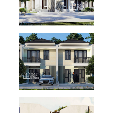
Desain Cluster Premier 4 di
Cibinong Bogor
DESAIN RUMAH TERBAIK
Desain Concrete House di
Cinere Depok