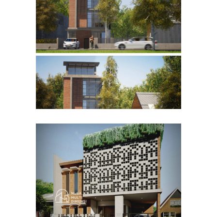
Desain Rumah Bapak Husain
di Bandung
DESAIN RUMAH TERBAIK
Desain Rumah Bapak Azwar
di Cibinong Bogor
DESAIN RUMAH TERBAIK