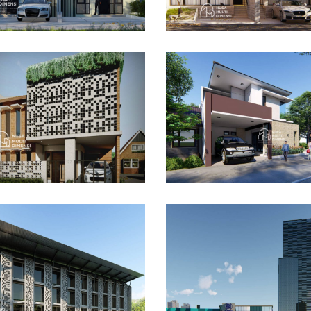
sain Rumah Bapak
Desain Rumah Hook
ar di Cibinong Bogor
Alternatif di Cibubur
AIN RUMAH TERBAIK
DESAIN RUMAH TERBAIK
ain Dormitory
maga IPB di Kota
gor
Desain DNB Tower di
Cilandak Jakarta Sela
AIN BANGUNAN LAINNYA
DESAIN KANTOR TERBAIK