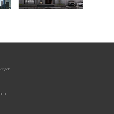
uangan
dern