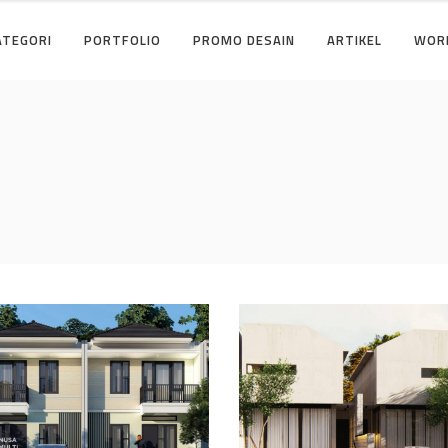
ATEGORI
PORTFOLIO
PROMO DESAIN
ARTIKEL
WOR
ain Cluster Premier
Desain Concrete Hou
i Cibinong Bogor
di Cinere Depok
AIN RUMAH TERBAIK
DESAIN RUMAH TERBAIK