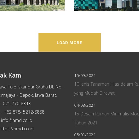
LOAD MORE
ak Kami
15/09/2021
10 Jenis Tanaman Hias dalam R
Raya Tole Iskandar Graha DL No.
yang Mudah Dirawat
kmajaya - Depok, Jawa Barat.
 :
021-770-8343
04/08/2021
 :
+62 878- 5212-8888
15 Desain Rumah Minimalis Mo
:
info@nmd.co.id
Tahun 2021
https://nmd.co.id
05/03/2021