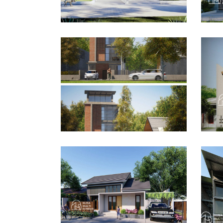
Desain Rumah Bapak
De
Husain di Bandung
Azw
DESAIN RUMAH TERBAIK
DES
Des
Dra
Desain Rumah Bapak
Bo
Dodi di Ciomas Bogor
DES
DESAIN RUMAH TERBAIK