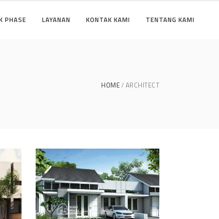
K PHASE
LAYANAN
KONTAK KAMI
TENTANG KAMI
HOME
ARCHITECT
se
Desain Cluster Graha di
Karanggan Cibubur
DESAIN RUMAH TERBAIK