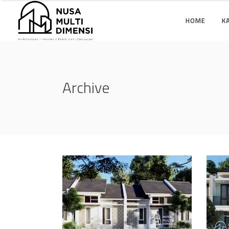
HOME
K
Archive
Desain Cluster Premier
Des
3 di Cibinong Bogor
4 d
DESAIN RUMAH TERBAIK
DES