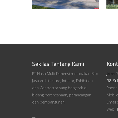
Sekilas Tentang Kami
Kont
PT Nusa Multi Dimensi merupakan Biro
Jalan 
Jasa Architecture, Interior, Exhibition
B8. Su
dan Contractor yang bergerak di
Phone
bidang perencanaan, perancangan
Mobile
dan pembangunan.
Email 
Web :