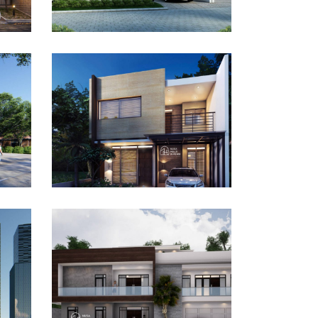
Desain Rumah Taman
Mutiara di Cibinong
Bogor
DESAIN RUMAH TERBAIK
Desain Rumah Bapak Ali
tan
di Lippo Karawaci
DESAIN RUMAH TERBAIK