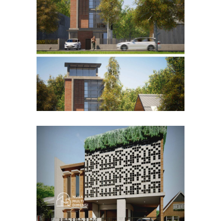
Desain Rumah Bapak Husain
di Bandung
DESAIN RUMAH TERBAIK
Desain Rumah Bapak Azwar
di Cibinong Bogor
DESAIN RUMAH TERBAIK