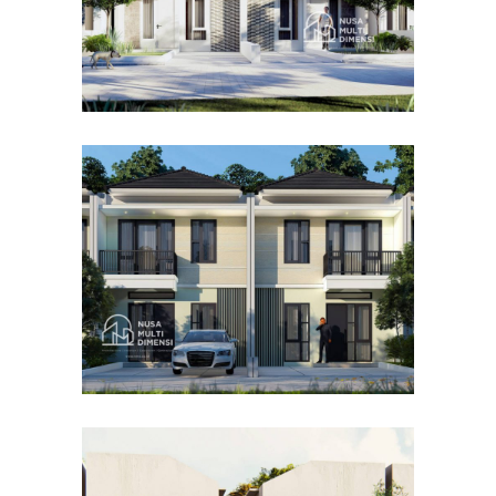
Desain Cluster Premier 4 di
Cibinong Bogor
DESAIN RUMAH TERBAIK
Desain Concrete House di
Cinere Depok