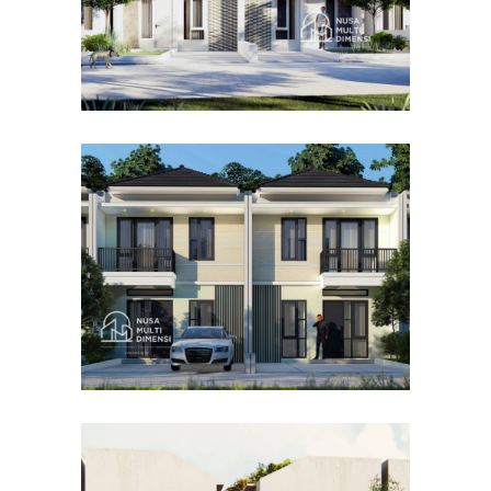
Desain Cluster Premier 4 di
Cibinong Bogor
DESAIN RUMAH TERBAIK
Desain Concrete House di
Cinere Depok