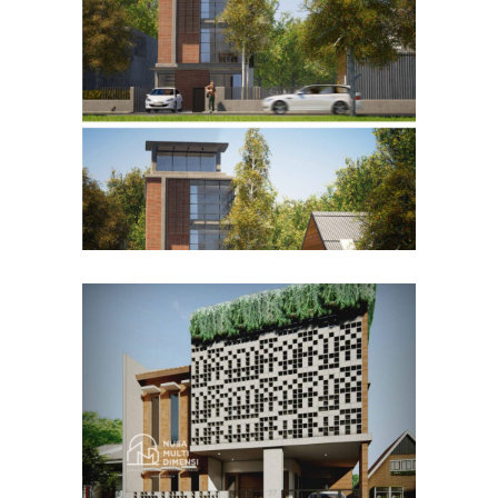
Desain Rumah Bapak Husain
di Bandung
DESAIN RUMAH TERBAIK
Desain Rumah Bapak Azwar
di Cibinong Bogor
DESAIN RUMAH TERBAIK