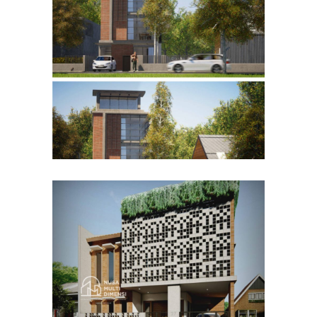
Desain Rumah Bapak Husain
di Bandung
DESAIN RUMAH TERBAIK
Desain Rumah Bapak Azwar
di Cibinong Bogor
DESAIN RUMAH TERBAIK