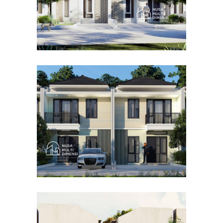
Desain Cluster Premier 4 di
Cibinong Bogor
DESAIN RUMAH TERBAIK
Desain Concrete House di
Cinere Depok