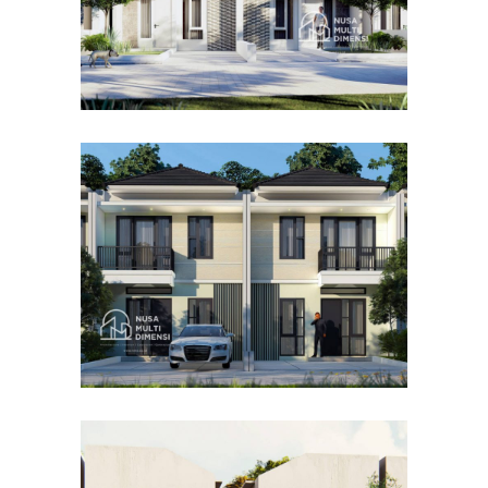
Desain Cluster Premier 4 di
Cibinong Bogor
DESAIN RUMAH TERBAIK
Desain Concrete House di
Cinere Depok