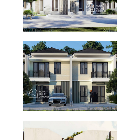
Desain Cluster Premier 4 di
Cibinong Bogor
DESAIN RUMAH TERBAIK
Desain Concrete House di
Cinere Depok