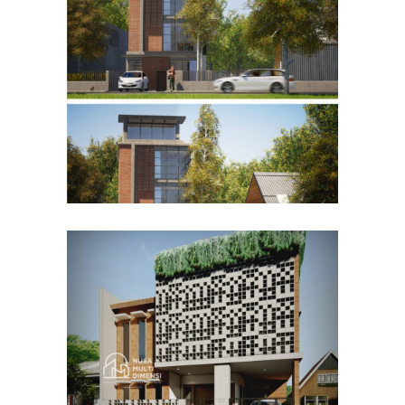
Desain Rumah Bapak Husain
di Bandung
DESAIN RUMAH TERBAIK
Desain Rumah Bapak Azwar
di Cibinong Bogor
DESAIN RUMAH TERBAIK