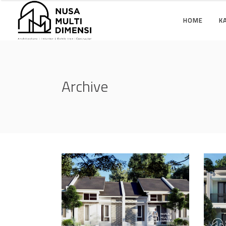
HOME
K
Archive
Desain Cluster Premier
Des
3 di Cibinong Bogor
4 d
DESAIN RUMAH TERBAIK
DES