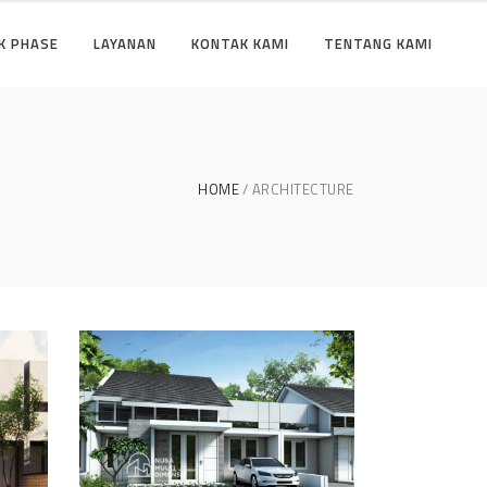
K PHASE
LAYANAN
KONTAK KAMI
TENTANG KAMI
HOME
ARCHITECTURE
se
Desain Cluster Graha di
Karanggan Cibubur
DESAIN RUMAH TERBAIK