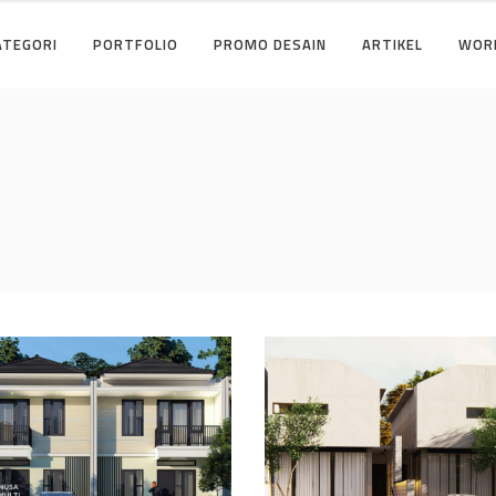
ATEGORI
PORTFOLIO
PROMO DESAIN
ARTIKEL
WOR
ain Cluster Premier
Desain Concrete Hou
i Cibinong Bogor
di Cinere Depok
AIN RUMAH TERBAIK
DESAIN RUMAH TERBAIK