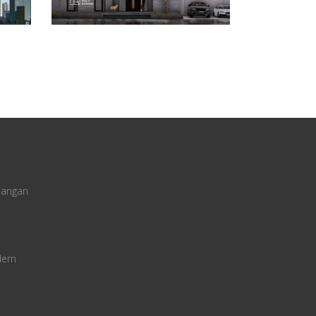
uangan
dern