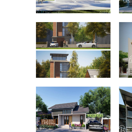
Desain Rumah Bapak
De
Husain di Bandung
Azw
DESAIN RUMAH TERBAIK
DES
Des
Dra
Desain Rumah Bapak
Bo
Dodi di Ciomas Bogor
DES
DESAIN RUMAH TERBAIK