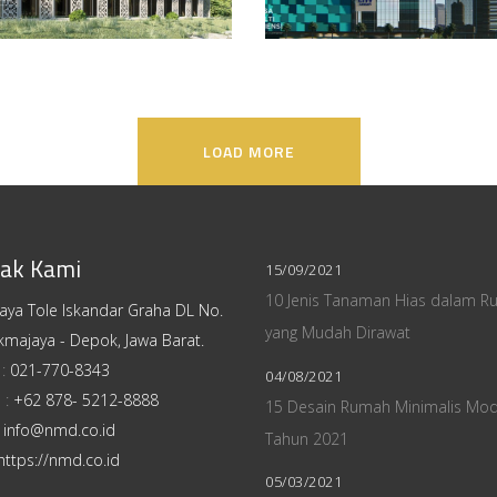
LOAD MORE
ak Kami
15/09/2021
10 Jenis Tanaman Hias dalam R
Raya Tole Iskandar Graha DL No.
yang Mudah Dirawat
kmajaya - Depok, Jawa Barat.
 :
021-770-8343
04/08/2021
 :
+62 878- 5212-8888
15 Desain Rumah Minimalis Mo
:
info@nmd.co.id
Tahun 2021
https://nmd.co.id
05/03/2021