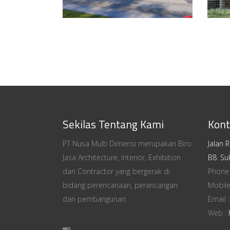
Sekilas Tentang Kami
Kont
PT Nusa Multi Dimensi merupakan Biro
Jalan 
Jasa Architecture, Interior, Exhibition
B8. Su
dan Contractor yang bergerak di
Phone
bidang perencanaan, perancangan
Mobile
dan pembangunan.
Email 
Web :