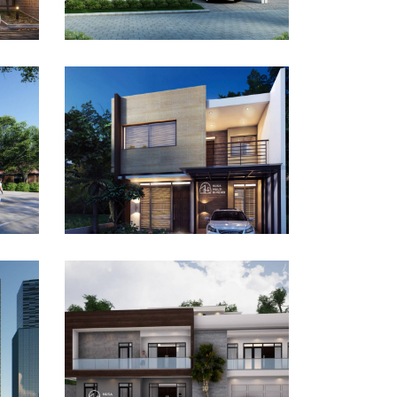
Desain Rumah Taman
Mutiara di Cibinong
Bogor
DESAIN RUMAH TERBAIK
Desain Rumah Bapak Ali
tan
di Lippo Karawaci
DESAIN RUMAH TERBAIK