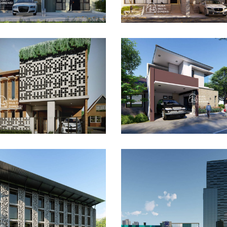
sain Rumah Bapak
Desain Rumah Hook
ar di Cibinong Bogor
Alternatif di Cibubur
AIN RUMAH TERBAIK
DESAIN RUMAH TERBAIK
ain Dormitory
maga IPB di Kota
gor
Desain DNB Tower di
Cilandak Jakarta Sela
AIN BANGUNAN LAINNYA
DESAIN KANTOR TERBAIK