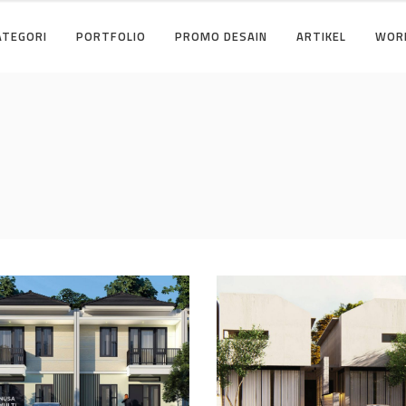
ATEGORI
PORTFOLIO
PROMO DESAIN
ARTIKEL
WOR
ain Cluster Premier
Desain Concrete Hou
i Cibinong Bogor
di Cinere Depok
AIN RUMAH TERBAIK
DESAIN RUMAH TERBAIK