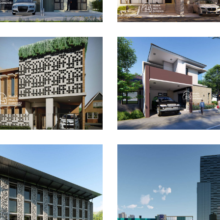
sain Rumah Bapak
Desain Rumah Hook
ar di Cibinong Bogor
Alternatif di Cibubur
AIN RUMAH TERBAIK
DESAIN RUMAH TERBAIK
ain Dormitory
maga IPB di Kota
gor
Desain DNB Tower di
Cilandak Jakarta Sela
AIN BANGUNAN LAINNYA
DESAIN KANTOR TERBAIK