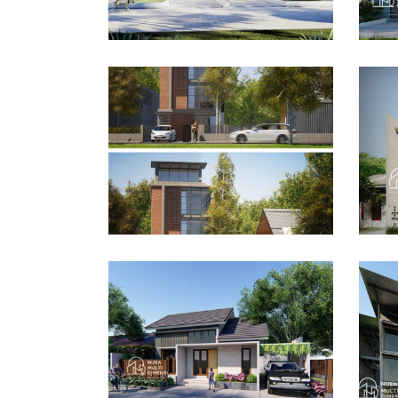
Desain Rumah Bapak
De
Husain di Bandung
Azw
DESAIN RUMAH TERBAIK
DES
Des
Dra
Desain Rumah Bapak
Bo
Dodi di Ciomas Bogor
DES
DESAIN RUMAH TERBAIK