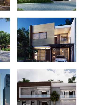
Desain Rumah Taman
Mutiara di Cibinong
Bogor
DESAIN RUMAH TERBAIK
Desain Rumah Bapak Ali
tan
di Lippo Karawaci
DESAIN RUMAH TERBAIK