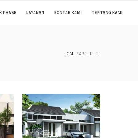
K PHASE
LAYANAN
KONTAK KAMI
TENTANG KAMI
HOME
ARCHITECT
se
Desain Cluster Graha di
Karanggan Cibubur
DESAIN RUMAH TERBAIK