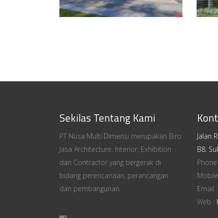
Sekilas Tentang Kami
Kont
PT Nusa Multi Dimensi merupakan Biro
Jalan 
Jasa Architecture, Interior, Exhibition
B8. Su
dan Contractor yang bergerak di
Phone
bidang perencanaan, perancangan
Mobile
dan pembangunan.
Email 
Web :