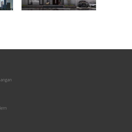
uangan
dern