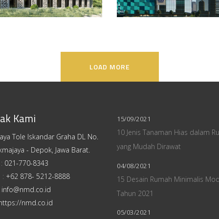
LOAD MORE
ak Kami
15/09/2021
10 Jenis Tanaman Hias dalam R
Raya Tole Iskandar Graha DL No.
yang Mudah Dirawat
kmajaya - Depok, Jawa Barat.
 :
021-770-8343
04/08/2021
 :
+62 878- 5212-8888
15 Desain Rumah Minimalis Mo
:
info@nmd.co.id
Tahun 2021
https://nmd.co.id
05/03/2021