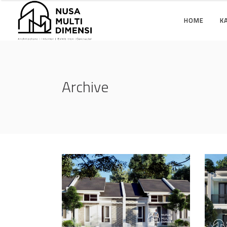
HOME
K
Archive
Desain Cluster Premier
Des
3 di Cibinong Bogor
4 d
DESAIN RUMAH TERBAIK
DES