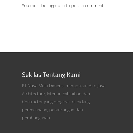
You must be
logged in
to post a comment.
Sekilas Tentang Kami
PT Nusa Multi Dimensi merupakan Biro Jasa
Architecture, Interior, Exhibition dan
Contractor yang bergerak di bidang
perencanaan, perancangan dan
pembangunan.