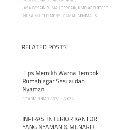
JASA DESAIN RUMAH MURAH
,
JASA DESAIN RUMAH TERBAIK
NMD ARCHITECT
,
NUSA MULTI DIMENSI
RUMAH MINIMALIS
,
,
RELATED POSTS
Tips Memilih Warna Tembok
Rumah agar Sesuai dan
Nyaman
BY
ADMINNMD
07/11/2024
INPIRASI INTERIOR KANTOR
YANG NYAMAN & MENARIK