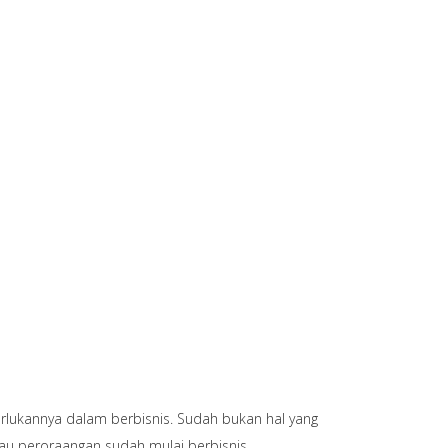
rlukannya dalam berbisnis. Sudah bukan hal yang
tau peroraangan sudah mulai berbisnis