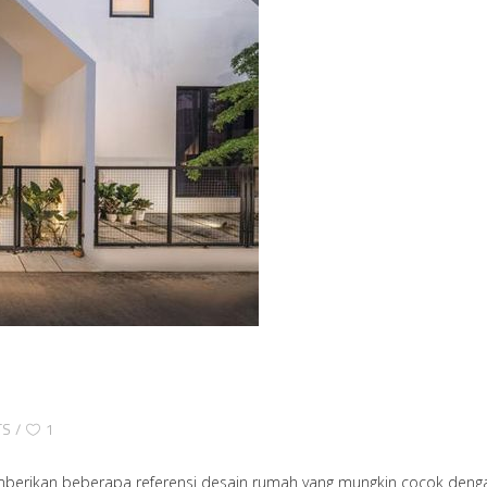
TS
1
emberikan beberapa referensi desain rumah yang mungkin cocok denga