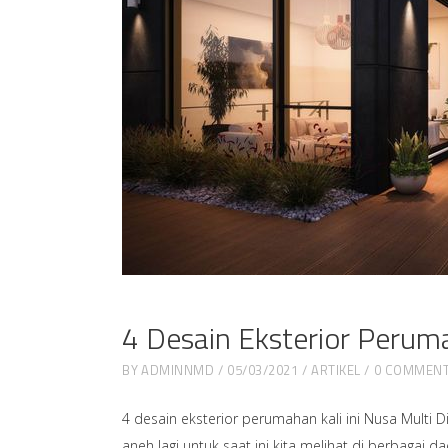
4 Desain Eksterior Perum
BY
ADMINNMD
05/03/2021
ARTIKEL
0 COMMEN
4 desain eksterior perumahan kali ini Nusa Multi
aneh lagi untuk saat ini kita melihat di berbaga