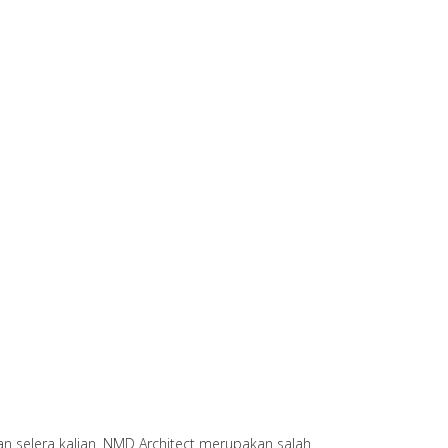
n selera kalian. NMD Architect merupakan salah