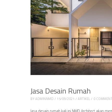
Jasa Desain Rumah
BY
ADMINNMD
15/09/2021
ARTIKEL
0 COMMEN
Jasa desain rumah kali ini NMD Architect akan m