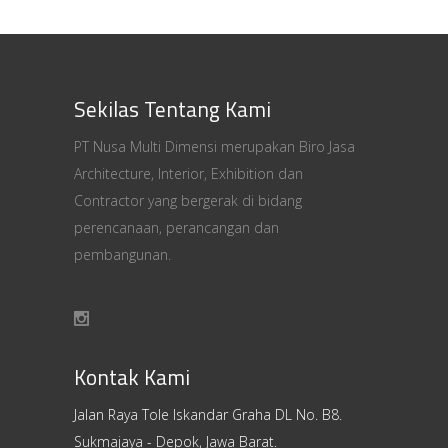
Sekilas Tentang Kami
PT Nusa Multi Dimensi merupakan Biro Jasa
Architecture, Interior, Exhibition dan
Contractor yang bergerak di bidang
perencanaan, perancangan dan
pembangunan.
Kontak Kami
Jalan Raya Tole Iskandar Graha DL No. B8.
Sukmajaya - Depok, Jawa Barat.