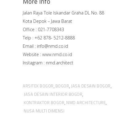
More Info
Jalan Raya Tole Iskandar Graha DL No. 88
Kota Depok – Jawa Barat
Office : 021-7708343
Telp : +62 878- 5212-8888
Email : info@nmd.co.id
Website :
www.nmd.co.id
Instagram : nmd.architect
ARSITEK BOGOR
BOGOR
JASA DESAIN BOGOR
,
,
,
JASA DESAIN INTERIOR BOGOR
,
KONTRAKTOR BOGOR
NMD ARCHITECTURE
,
,
NUSA MULTI DIMENSI