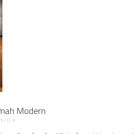
Rumah Modern
TS
6