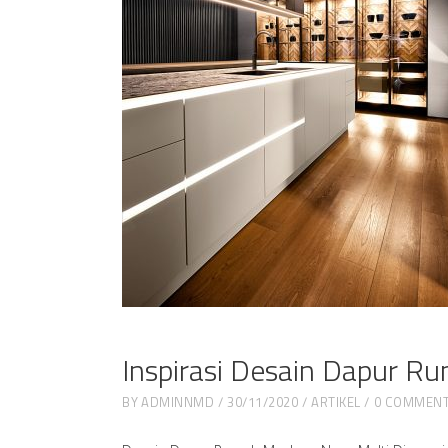
Inspirasi Desain Dapur 
BY
ADMINNMD
30/11/2020
ARTIKEL
0 COMMEN