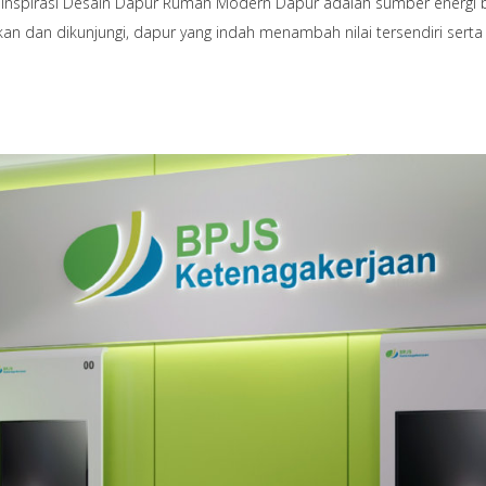
 Inspirasi Desain Dapur Rumah Modern Dapur adalah sumber energi 
kan dan dikunjungi, dapur yang indah menambah nilai tersendiri ser