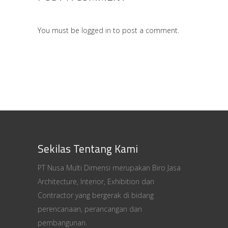
You must be
logged in
to post a comment.
Sekilas Tentang Kami
PT Nusa Multi Dimensi merupakan Biro Jasa
Architecture, Interior, Exhibition dan
Contractor yang bergerak di bidang
perencanaan, perancangan dan
pembangunan.