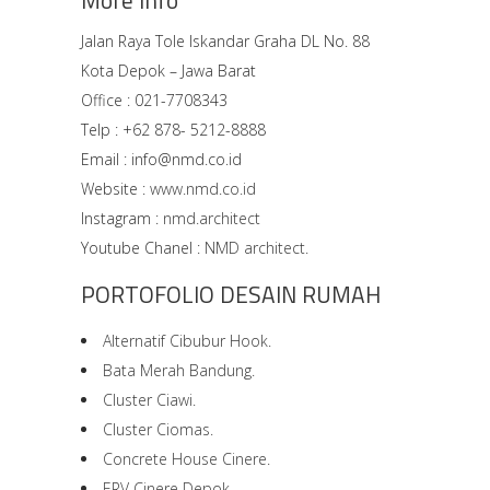
More Info
Jalan Raya Tole Iskandar Graha DL No. 88
Kota Depok – Jawa Barat
Office : 021-7708343
Telp : +62 878- 5212-8888
Email : info@nmd.co.id
Website :
www.nmd.co.id
Instagram :
nmd.architect
Youtube Chanel :
NMD architect.
PORTOFOLIO DESAIN RUMAH
Alternatif Cibubur Hook.
Bata Merah Bandung.
Cluster Ciawi.
Cluster Ciomas.
Concrete House Cinere.
ERV Cinere Depok.