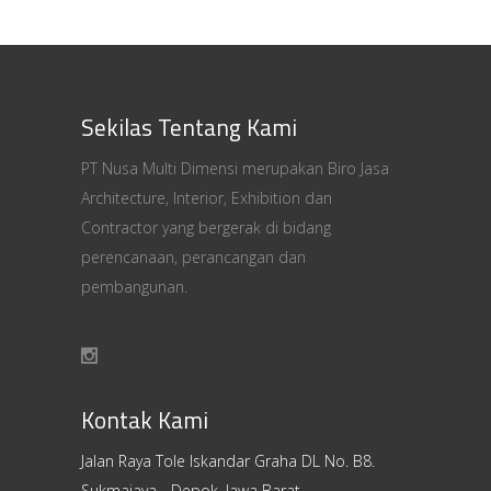
Sekilas Tentang Kami
PT Nusa Multi Dimensi merupakan Biro Jasa
Architecture, Interior, Exhibition dan
Contractor yang bergerak di bidang
perencanaan, perancangan dan
pembangunan.
Kontak Kami
Jalan Raya Tole Iskandar Graha DL No. B8.
Sukmajaya - Depok, Jawa Barat.