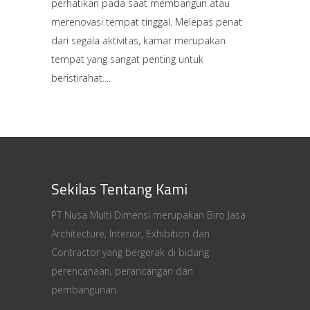
perhatikan pada saat membangun atau
merenovasi tempat tinggal. Melepas penat
dari segala aktivitas, kamar merupakan
tempat yang sangat penting untuk
beristirahat.
Sekilas Tentang Kami
PT Nusa Multi Dimensi merupakan Biro Jasa
Architecture, Interior, Exhibition dan
Contractor yang bergerak di bidang
perencanaan, perancangan dan
pembangunan.