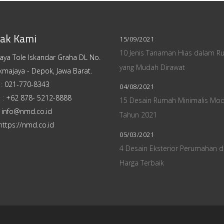
ak Kami
15/09/2021
10 Jenis Tanaman Hias dalam R
Raya Tole Iskandar Graha DL No.
yang Mudah Dirawat
kmajaya - Depok, Jawa Barat.
 :
021-770-8343
04/08/2021
 :
+62 878- 5212-8888
15 Desain Rumah Minimalis Mo
:
info@nmd.co.id
Tahun 2021
https://nmd.co.id
05/03/2021
4 Desain Eksterior Perumahan 
Harga Terbaik