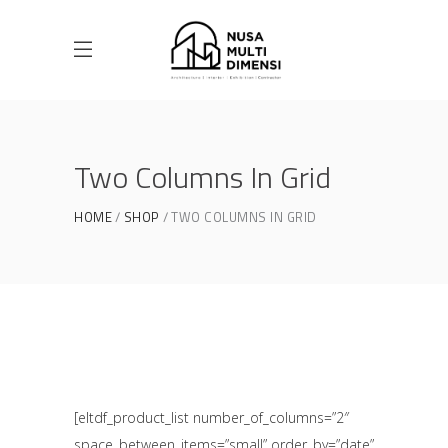
Two Columns In Grid
HOME
SHOP
TWO COLUMNS IN GRID
[eltdf_product_list number_of_columns=”2″
space_between_items=”small” order_by=”date”