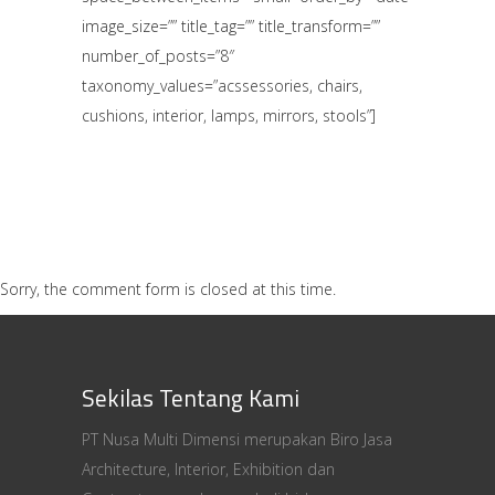
image_size=”” title_tag=”” title_transform=””
number_of_posts=”8″
taxonomy_values=”acssessories, chairs,
cushions, interior, lamps, mirrors, stools”]
Sorry, the comment form is closed at this time.
Sekilas Tentang Kami
PT Nusa Multi Dimensi merupakan Biro Jasa
Architecture, Interior, Exhibition dan