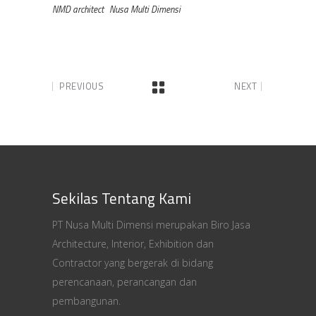
NMD architect
Nusa Multi Dimensi
PREVIOUS
NEXT
Sekilas Tentang Kami
PT Nusa Multi Dimensi merupakan Biro Jasa
Architecture, Interior, Exhibition dan
Contractor yang bergerak di bidang
perencanaan, perancangan dan
pembangunan.