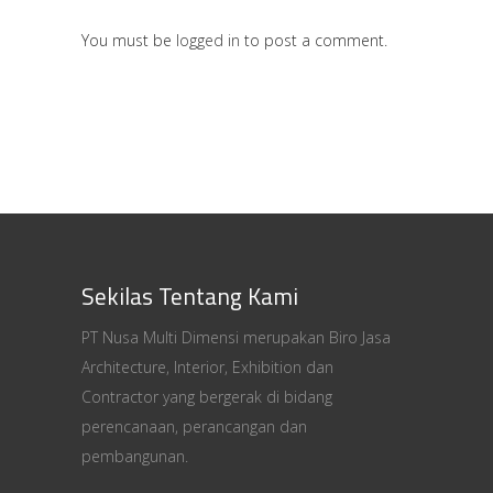
You must be
logged in
to post a comment.
Sekilas Tentang Kami
PT Nusa Multi Dimensi merupakan Biro Jasa
Architecture, Interior, Exhibition dan
Contractor yang bergerak di bidang
perencanaan, perancangan dan
pembangunan.