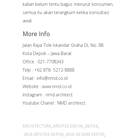
kalian belum tentu bagus menurut konsumen,
semua itu akan terangkum ketika konsultasi
awal.
More Info
Jalan Raya Tole Iskandar Graha DL No. 88
Kota Depok – Jawa Barat
Office : 021-7708343
Telp : +62 878- 5212-8888
Email : info@nmd.co.id
Website :
www.nmd.co.id
Instagram :
nmd.architect
Youtube Chanel :
NMD architect.
ARCHITECTURE
ARSITEK DEPOK
DEPOK
,
,
,
JASA ARSITEK DEPOK
JASA DESAIN DEPOK
,
,