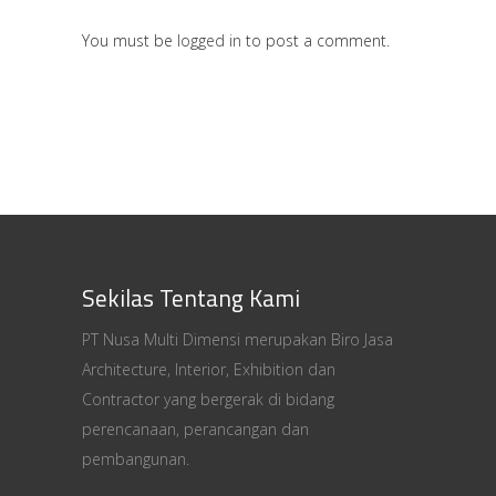
You must be
logged in
to post a comment.
Sekilas Tentang Kami
PT Nusa Multi Dimensi merupakan Biro Jasa
Architecture, Interior, Exhibition dan
Contractor yang bergerak di bidang
perencanaan, perancangan dan
pembangunan.