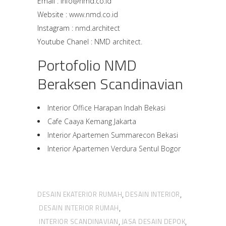
Email : info@nmd.co.id
Website :
www.nmd.co.id
Instagram :
nmd.architect
Youtube Chanel :
NMD architect.
Portofolio NMD
Beraksen Scandinavian
Interior Office Harapan Indah Bekasi
Cafe Caaya Kemang Jakarta
Interior Apartemen Summarecon Bekasi
Interior Apartemen Verdura Sentul Bogor
DESAIN EKATERIOR RUMAH
DESAIN INTERIOR
,
,
DESAIN INTERIOR RUMAH
,
INTERIOR SCANDINAVIAN
JASA DESAIN DEPOK
,
,