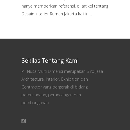
hanya memberikan referensi, di artikel tentang
Desain Interior Rumah Jakarta kali ini
Sekilas Tentang Kami
PT Nusa Multi Dimensi merupakan Biro Jasa
Architecture, Interior, Exhibition dan
Contractor yang bergerak di bidang
perencanaan, perancangan dan
pembangunan.