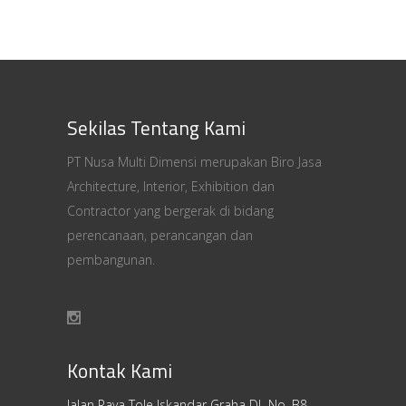
Sekilas Tentang Kami
PT Nusa Multi Dimensi merupakan Biro Jasa
Architecture, Interior, Exhibition dan
Contractor yang bergerak di bidang
perencanaan, perancangan dan
pembangunan.
Kontak Kami
Jalan Raya Tole Iskandar Graha DL No. B8.