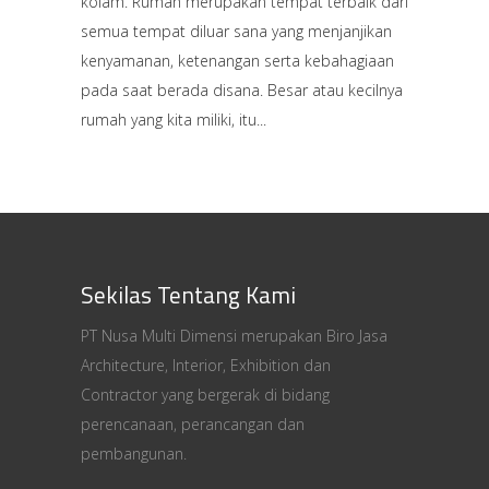
kolam. Rumah merupakan tempat terbaik dari
semua tempat diluar sana yang menjanjikan
kenyamanan, ketenangan serta kebahagiaan
pada saat berada disana. Besar atau kecilnya
rumah yang kita miliki, itu
Sekilas Tentang Kami
PT Nusa Multi Dimensi merupakan Biro Jasa
Architecture, Interior, Exhibition dan
Contractor yang bergerak di bidang
perencanaan, perancangan dan
pembangunan.