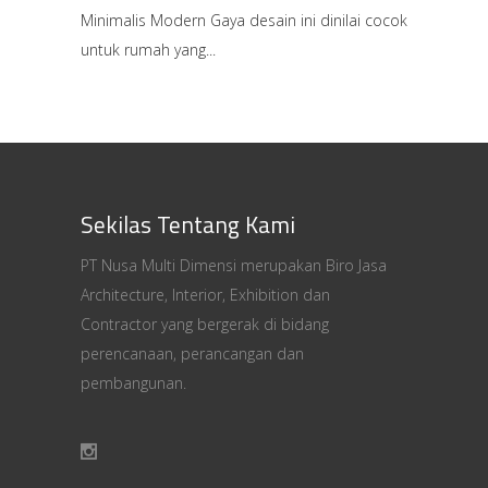
Minimalis Modern Gaya desain ini dinilai cocok
untuk rumah yang
Sekilas Tentang Kami
PT Nusa Multi Dimensi merupakan Biro Jasa
Architecture, Interior, Exhibition dan
Contractor yang bergerak di bidang
perencanaan, perancangan dan
pembangunan.