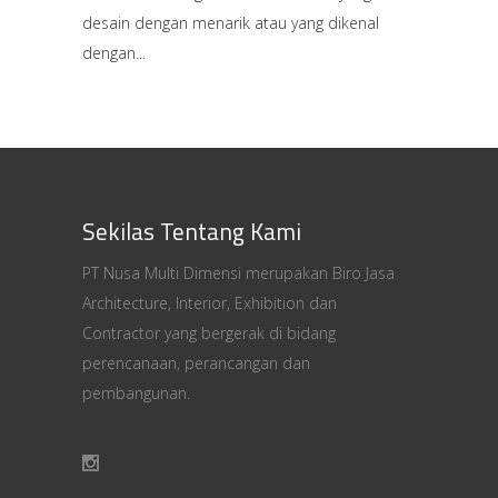
desain dengan menarik atau yang dikenal
dengan
Sekilas Tentang Kami
PT Nusa Multi Dimensi merupakan Biro Jasa
Architecture, Interior, Exhibition dan
Contractor yang bergerak di bidang
perencanaan, perancangan dan
pembangunan.