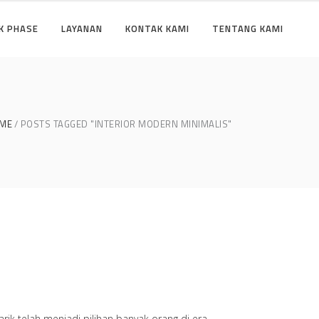
K PHASE
LAYANAN
KONTAK KAMI
TENTANG KAMI
ME
POSTS TAGGED "INTERIOR MODERN MINIMALIS"
rik telah menjadi pilihan banyak orang di era