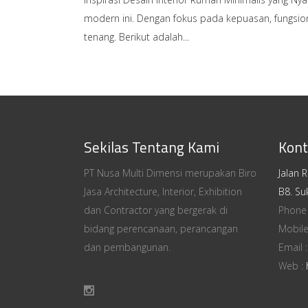
modern ini. Dengan fokus pada kepuasan, fungsio
tenang. Berikut adalah
Sekilas Tentang Kami
Kont
PT Nusa Multi Dimensi merupakan Biro
Jalan 
Jasa Architecture, Interior, Exhibition
B8. Su
dan Contractor yang bergerak di
Phone
bidang perencanaan, perancangan
Mobile
dan pembangunan.
Email 
Web :