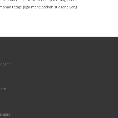
amanan tetapi juga menciptakan suasana yang
uangan
dern
dengan