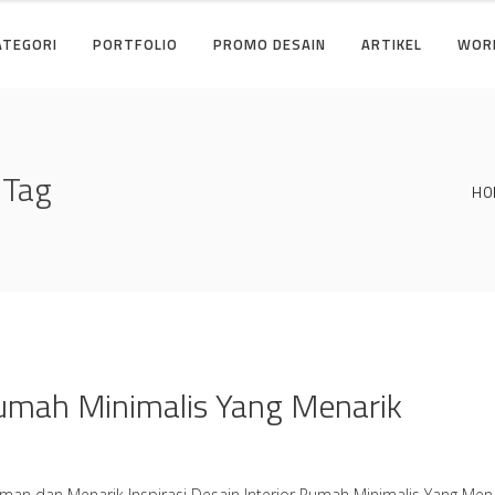
ATEGORI
PORTFOLIO
PROMO DESAIN
ARTIKEL
WOR
 Tag
HO
 Rumah Minimalis Yang Menarik
aman dan Menarik Inspirasi Desain Interior Rumah Minimalis Yang Mena