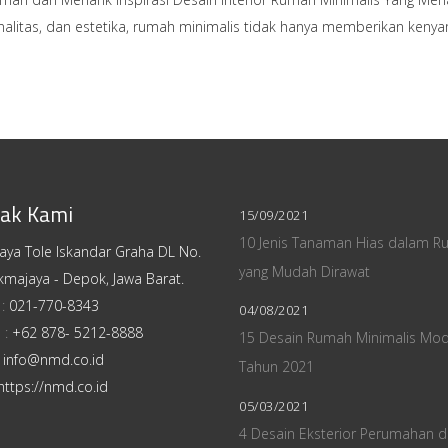
nalitas, dan estetika, rumah minimalis tidak hanya memberikan keny
ak Kami
15/09/2021
10 Jenis Tanaman Hias dalam R
Raya Tole Iskandar Graha DL No.
yang Mudah Dirawat
kmajaya - Depok, Jawa Barat.
 :
021-770-8343
04/08/2021
 :
+62 878- 5212-8888
15 Desain Rumah Minimalis Mo
:
info@nmd.co.id
Tahun 2021
https://nmd.co.id
05/03/2021
4 Desain Eksterior Perumahan 