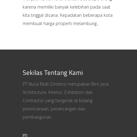
karena memiliki banyak kelebihan pada saat
kita tinggal disana. Kepadatan beberapa kota
membuat harga properti melambung
Sekilas Tentang Kami
PT Nusa Multi Dimensi merupakan Biro Jasa
Architecture, Interior, Exhibition dan
Contractor yang bergerak di bidang
perencanaan, perancangan dan
pembangunan.